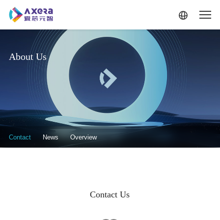
Skip to main content
About Us
关于我们·二级菜单（英文）
Contact
News
Overview
Contact Us