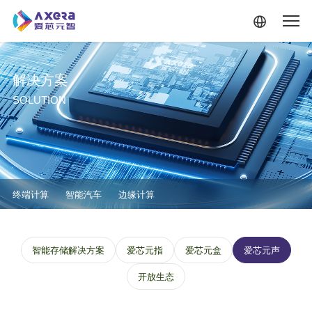
跳转到主要内容
解决方案
SOLUTION
解决方案-二级菜单
终端计算
智能汽车
边缘计算
解决方案--边缘计算--三级菜单
智能存储解决方案
爱芯元指
爱芯元盒
爱芯元声
开放生态